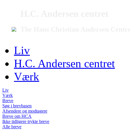
H.C. Andersen centret
The Hans Christian Andersen Centr
Liv
H.C. Andersen centret
Værk
Liv
Værk
Breve
Søg i brevbasen
Afsendere og modtagere
Breve om HCA
Ikke tidligere trykte breve
Alle breve