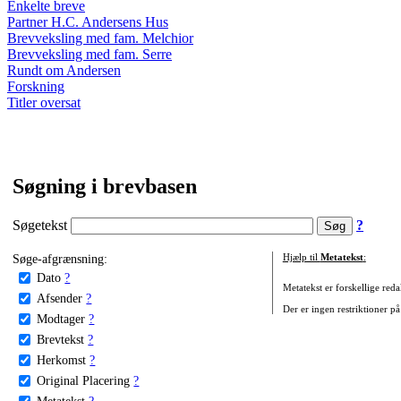
Enkelte breve
Partner H.C. Andersens Hus
Brevveksling med fam. Melchior
Brevveksling med fam. Serre
Rundt om Andersen
Forskning
Titler oversat
Søgning i brevbasen
Søgetekst
?
Søge-afgrænsning:
Hjælp til
Metatekst
:
Dato
?
Metatekst er forskellige reda
Afsender
?
Der er ingen restriktioner på
Modtager
?
Brevtekst
?
Herkomst
?
Original Placering
?
Metatekst
?