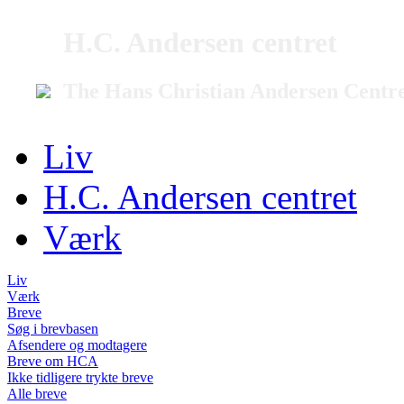
H.C. Andersen centret
The Hans Christian Andersen Centr
Liv
H.C. Andersen centret
Værk
Liv
Værk
Breve
Søg i brevbasen
Afsendere og modtagere
Breve om HCA
Ikke tidligere trykte breve
Alle breve