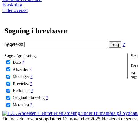
Forskning
Titler oversat
Søgning i brevbasen
Søgetekst
?
Søge-afgrænsning:
Hjæl
Dato
?
Der 
Afsender
?
Vil d
Modtager
?
søge
Brevtekst
?
Herkomst
?
Original Placering
?
Metatekst
?
Denne side er senest opdateret 13. november 2025 Netstedet er senest