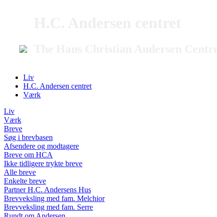
H.C. Andersen centret
The Hans Christian Andersen Centr
Liv
H.C. Andersen centret
Værk
Liv
Værk
Breve
Søg i brevbasen
Afsendere og modtagere
Breve om HCA
Ikke tidligere trykte breve
Alle breve
Enkelte breve
Partner H.C. Andersens Hus
Brevveksling med fam. Melchior
Brevveksling med fam. Serre
Rundt om Andersen