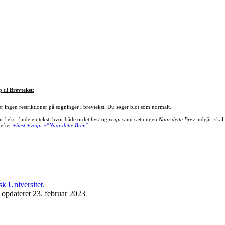
p til
Brevtekst
:
er ingen restriktioner på søgninger i brevtekst. Du søger blot som normalt.
u f.eks. finde en tekst, hvor både ordet
hest
og
vogn
samt sætningen
Naar dette Brev
indgår, skal
 efter
+hest +vogn +"Naar dette Brev"
.
 opdateret 23. februar 2023