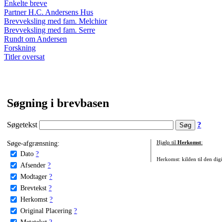
Enkelte breve
Partner H.C. Andersens Hus
Brevveksling med fam. Melchior
Brevveksling med fam. Serre
Rundt om Andersen
Forskning
Titler oversat
Søgning i brevbasen
Søgetekst
?
Søge-afgrænsning:
Hjælp til
Herkomst
:
Dato
?
Herkomst: kilden til den digi
Afsender
?
Modtager
?
Brevtekst
?
Herkomst
?
Original Placering
?
Metatekst
?