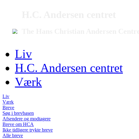
H.C. Andersen centret
The Hans Christian Andersen Centr
Liv
H.C. Andersen centret
Værk
Liv
Værk
Breve
Søg i brevbasen
Afsendere og modtagere
Breve om HCA
Ikke tidligere trykte breve
Alle breve