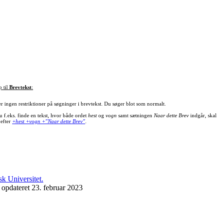
p til
Brevtekst
:
er ingen restriktioner på søgninger i brevtekst. Du søger blot som normalt.
u f.eks. finde en tekst, hvor både ordet
hest
og
vogn
samt sætningen
Naar dette Brev
indgår, skal
 efter
+hest +vogn +"Naar dette Brev"
.
 opdateret 23. februar 2023