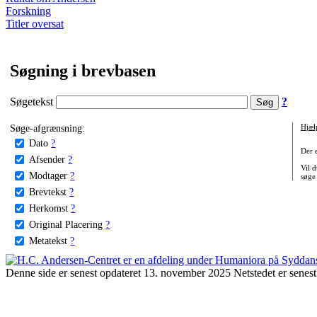
Forskning
Titler oversat
Søgning i brevbasen
Søgetekst
?
Søge-afgrænsning:
Hjæl
Dato
?
Der 
Afsender
?
Vil d
Modtager
?
søge
Brevtekst
?
Herkomst
?
Original Placering
?
Metatekst
?
Denne side er senest opdateret 13. november 2025 Netstedet er senest