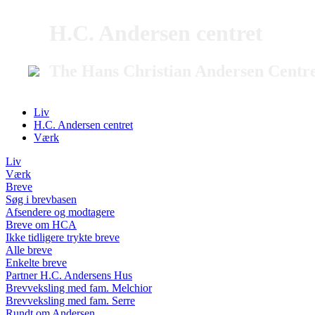
H.C. Andersen centret
The Hans Christian Andersen Centr
Liv
H.C. Andersen centret
Værk
Liv
Værk
Breve
Søg i brevbasen
Afsendere og modtagere
Breve om HCA
Ikke tidligere trykte breve
Alle breve
Enkelte breve
Partner H.C. Andersens Hus
Brevveksling med fam. Melchior
Brevveksling med fam. Serre
Rundt om Andersen