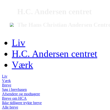
H.C. Andersen centret
The Hans Christian Andersen Centr
Liv
H.C. Andersen centret
Værk
Liv
Værk
Breve
Søg i brevbasen
Afsendere og modtagere
Breve om HCA
Ikke tidligere trykte breve
Alle breve