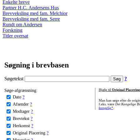
Enkelte breve
Partner H.C. Andersens Hus
Brevveksling med fam. Melchior
Brevveksling med fam. Serre
Rundt om Andersen
Forskning
Titler oversat
Søgning i brevbasen
Søgetekst
?
Søge-afgrænsning:
Hjælp til
Original Placering
Dato
?
Man kan søge efter de origi
Afsender
?
f.eks. være
Det Kongelige Bi
kongelig*
.
Modtager
?
Brevtekst
?
Herkomst
?
Original Placering
?
Metatekst
?