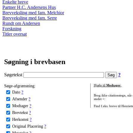
Enkelte breve
Partner H.C. Andersens Hus
Brevveksling med fam. Melchior
Brevveksling med fam. Serre
Rundt om Andersen
Forskning
Titler oversat
Søgning i brevbasen
Søgetekst
?
Søge-afgrænsning:
Hjælp til
Modtager
:
Dato
?
Brug ikke citationstegn, når
Afsender
?
stedet +:
Modtager
?
Find f.eks. breve til Henriet
Brevtekst
?
Herkomst
?
Original Placering
?
Metatekst
?