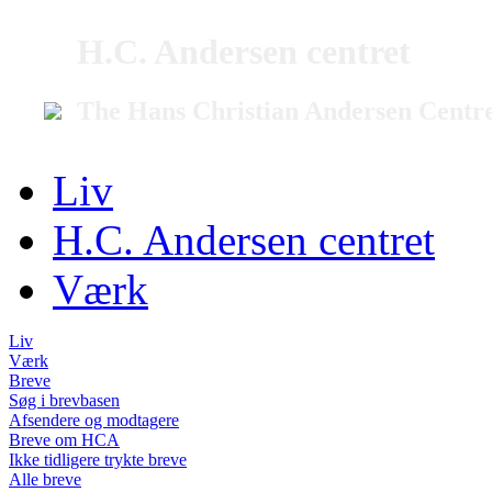
H.C. Andersen centret
The Hans Christian Andersen Centr
Liv
H.C. Andersen centret
Værk
Liv
Værk
Breve
Søg i brevbasen
Afsendere og modtagere
Breve om HCA
Ikke tidligere trykte breve
Alle breve