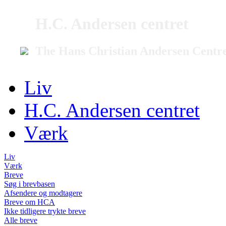
H.C. Andersen centret
The Hans Christian Andersen Centr
Liv
H.C. Andersen centret
Værk
Liv
Værk
Breve
Søg i brevbasen
Afsendere og modtagere
Breve om HCA
Ikke tidligere trykte breve
Alle breve