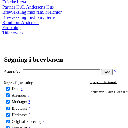
Enkelte breve
Partner H.C. Andersens Hus
Brevveksling med fam. Melchior
Brevveksling med fam. Serre
Rundt om Andersen
Forskning
Titler oversat
Søgning i brevbasen
Søgetekst
?
Søge-afgrænsning:
Hjælp til
Herkomst
:
Dato
?
Herkomst: kilden til den digi
Afsender
?
Modtager
?
Brevtekst
?
Herkomst
?
Original Placering
?
Metatekst
?