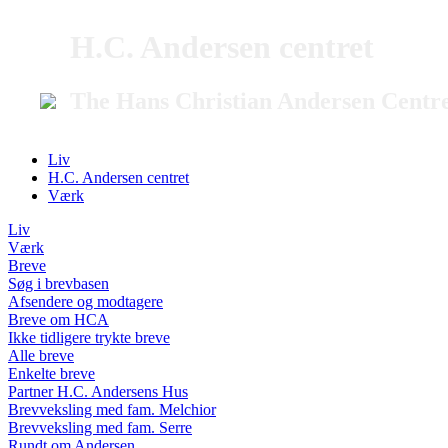
H.C. Andersen centret
The Hans Christian Andersen Centr
Liv
H.C. Andersen centret
Værk
Liv
Værk
Breve
Søg i brevbasen
Afsendere og modtagere
Breve om HCA
Ikke tidligere trykte breve
Alle breve
Enkelte breve
Partner H.C. Andersens Hus
Brevveksling med fam. Melchior
Brevveksling med fam. Serre
Rundt om Andersen