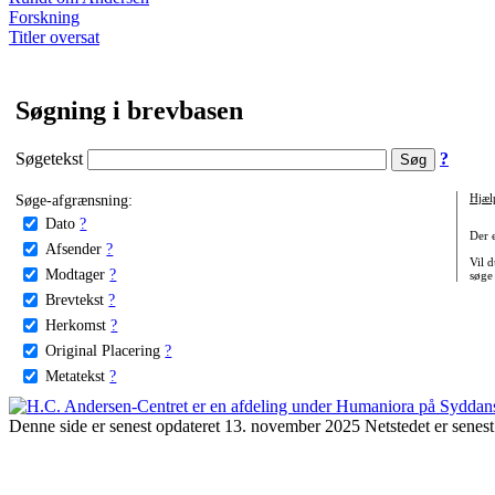
Forskning
Titler oversat
Søgning i brevbasen
Søgetekst
?
Søge-afgrænsning:
Hjæl
Dato
?
Der 
Afsender
?
Vil d
Modtager
?
søge
Brevtekst
?
Herkomst
?
Original Placering
?
Metatekst
?
Denne side er senest opdateret 13. november 2025 Netstedet er senest