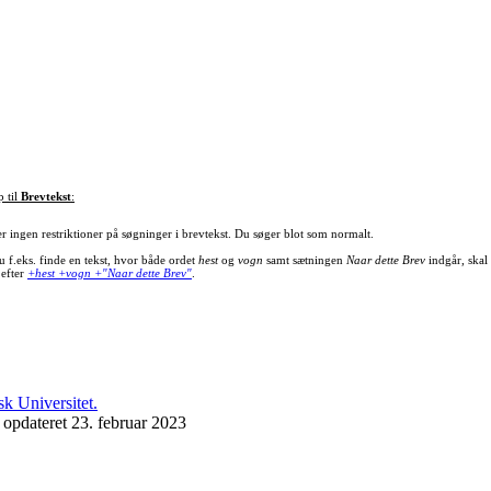
p til
Brevtekst
:
er ingen restriktioner på søgninger i brevtekst. Du søger blot som normalt.
u f.eks. finde en tekst, hvor både ordet
hest
og
vogn
samt sætningen
Naar dette Brev
indgår, skal
 efter
+hest +vogn +"Naar dette Brev"
.
 opdateret 23. februar 2023