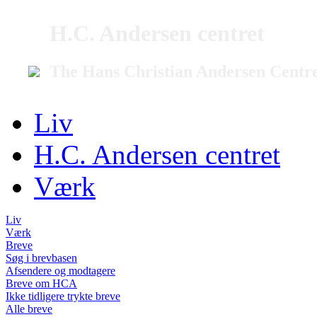
H.C. Andersen centret
The Hans Christian Andersen Centr
Liv
H.C. Andersen centret
Værk
Liv
Værk
Breve
Søg i brevbasen
Afsendere og modtagere
Breve om HCA
Ikke tidligere trykte breve
Alle breve