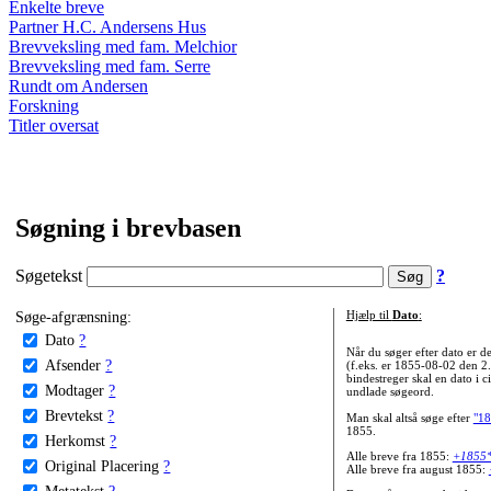
Enkelte breve
Partner H.C. Andersens Hus
Brevveksling med fam. Melchior
Brevveksling med fam. Serre
Rundt om Andersen
Forskning
Titler oversat
Søgning i brevbasen
Søgetekst
?
Søge-afgrænsning:
Hjælp til
Dato
:
Dato
?
Når du søger efter dato er
Afsender
?
(f.eks. er 1855-08-02 den 2
bindestreger skal en dato i c
Modtager
?
undlade søgeord.
Brevtekst
?
Man skal altså søge efter
"18
1855.
Herkomst
?
Alle breve fra 1855:
+1855
Original Placering
?
Alle breve fra august 1855:
Metatekst
?