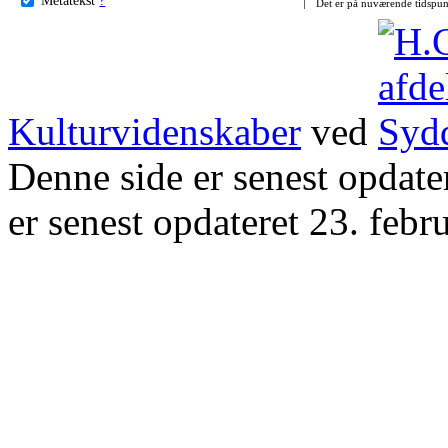
Det er på nuværende tidspun
Kulturvidenskaber
ved
Denne side er senest opdat
er senest opdateret 23. febr