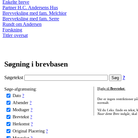
Enkelte breve
Partner H.C. Andersens Hus
Brevveksling med fam. Melchior
Brevveksling med fam. Serre
Rundt om Andersen
Forskning
Titler oversat
Søgning i brevbasen
Søgetekst
?
Søge-afgrænsning:
Hjælp til
Brevtekst
:
Dato
?
Der er ingen restriktioner p
Afsender
?
normalt.
Modtager
?
Vil du f.eks. finde en tekst,
Naar dette Brev
indgår, skal
Brevtekst
?
Herkomst
?
Original Placering
?
Metatekst
?