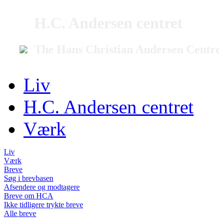
H.C. Andersen centret
The Hans Christian Andersen Centr
Liv
H.C. Andersen centret
Værk
Liv
Værk
Breve
Søg i brevbasen
Afsendere og modtagere
Breve om HCA
Ikke tidligere trykte breve
Alle breve