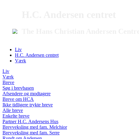
H.C. Andersen centret
The Hans Christian Andersen Centr
Liv
H.C. Andersen centret
Værk
Liv
Værk
Breve
Søg i brevbasen
Afsendere og modtagere
Breve om HCA
Ikke tidligere trykte breve
Alle breve
Enkelte breve
Partner H.C. Andersens Hus
Brevveksling med fam. Melchior
Brevveksling med fam. Serre
Rundt om Andersen