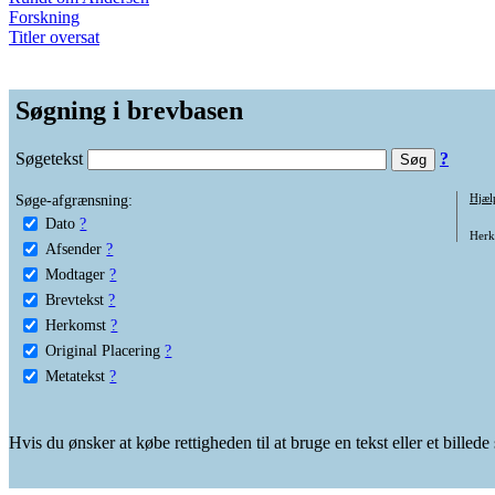
Forskning
Titler oversat
Søgning i brevbasen
Søgetekst
?
Søge-afgrænsning:
Hjæl
Dato
?
Herko
Afsender
?
Modtager
?
Brevtekst
?
Herkomst
?
Original Placering
?
Metatekst
?
Hvis du ønsker at købe rettigheden til at bruge en tekst eller et billed