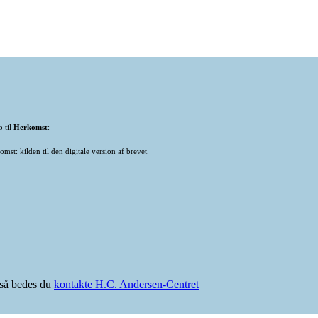
p til
Herkomst
:
mst: kilden til den digitale version af brevet.
e så bedes du
kontakte H.C. Andersen-Centret