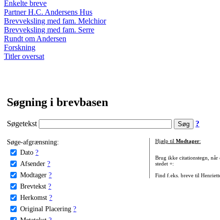
Enkelte breve
Partner H.C. Andersens Hus
Brevveksling med fam. Melchior
Brevveksling med fam. Serre
Rundt om Andersen
Forskning
Titler oversat
Søgning i brevbasen
Søgetekst
?
Søge-afgrænsning:
Hjælp til
Modtager
:
Dato
?
Brug ikke citationstegn, når
Afsender
?
stedet +:
Modtager
?
Find f.eks. breve til Henriet
Brevtekst
?
Herkomst
?
Original Placering
?
Metatekst
?