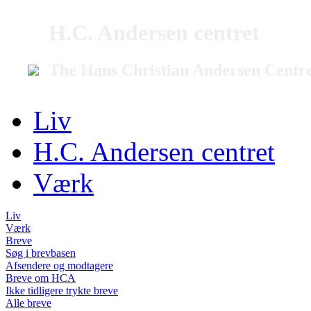
H.C. Andersen centret
The Hans Christian Andersen Centr
Liv
H.C. Andersen centret
Værk
Liv
Værk
Breve
Søg i brevbasen
Afsendere og modtagere
Breve om HCA
Ikke tidligere trykte breve
Alle breve