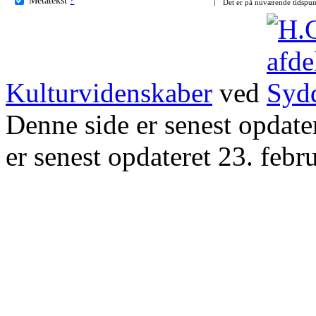
Det er på nuværende tidspun
Kulturvidenskaber
ved
Denne side er senest opdat
er senest opdateret 23. febr