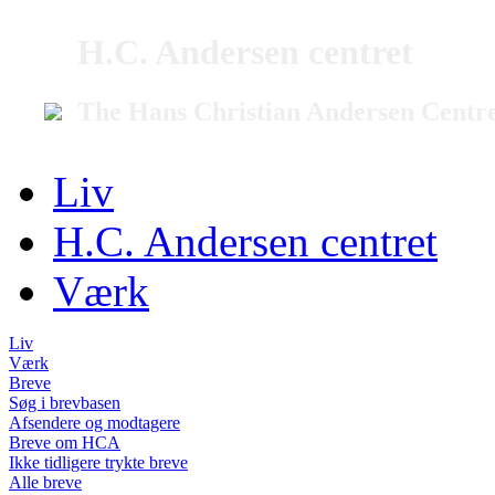
H.C. Andersen centret
The Hans Christian Andersen Centr
Liv
H.C. Andersen centret
Værk
Liv
Værk
Breve
Søg i brevbasen
Afsendere og modtagere
Breve om HCA
Ikke tidligere trykte breve
Alle breve