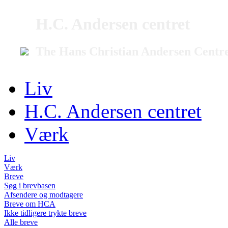
H.C. Andersen centret
The Hans Christian Andersen Centr
Liv
H.C. Andersen centret
Værk
Liv
Værk
Breve
Søg i brevbasen
Afsendere og modtagere
Breve om HCA
Ikke tidligere trykte breve
Alle breve