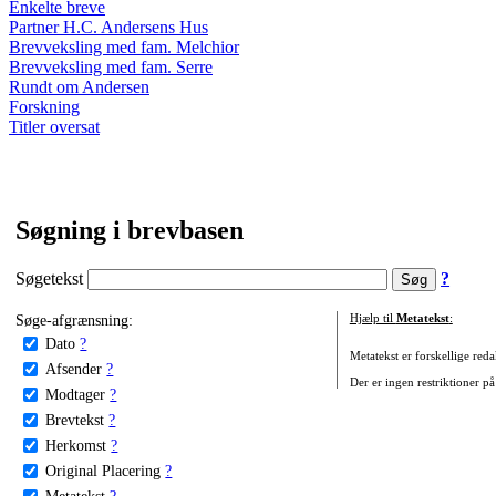
Enkelte breve
Partner H.C. Andersens Hus
Brevveksling med fam. Melchior
Brevveksling med fam. Serre
Rundt om Andersen
Forskning
Titler oversat
Søgning i brevbasen
Søgetekst
?
Søge-afgrænsning:
Hjælp til
Metatekst
:
Dato
?
Metatekst er forskellige reda
Afsender
?
Der er ingen restriktioner på
Modtager
?
Brevtekst
?
Herkomst
?
Original Placering
?
Metatekst
?