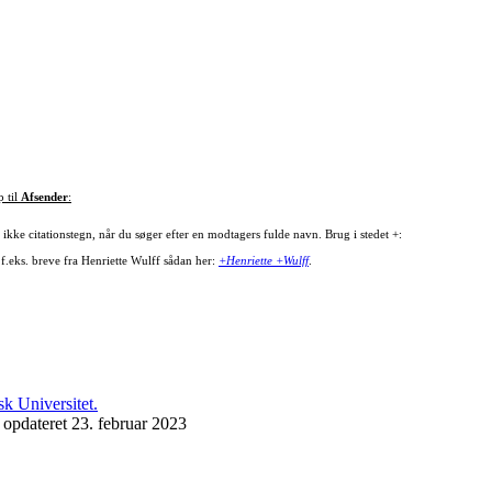
p til
Afsender
:
ikke citationstegn, når du søger efter en modtagers fulde navn. Brug i stedet +:
 f.eks. breve fra Henriette Wulff sådan her:
+Henriette +Wulff
.
 opdateret 23. februar 2023