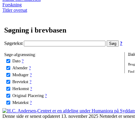
Forskning
Titler oversat
Søgning i brevbasen
Søgetekst
?
Søge-afgrænsning:
Hjæl
Dato
?
Brug 
Afsender
?
Find
Modtager
?
Brevtekst
?
Herkomst
?
Original Placering
?
Metatekst
?
Denne side er senest opdateret 13. november 2025 Netstedet er senest