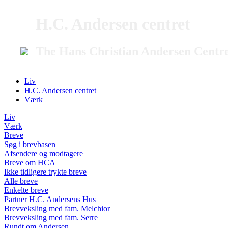
H.C. Andersen centret
The Hans Christian Andersen Centr
Liv
H.C. Andersen centret
Værk
Liv
Værk
Breve
Søg i brevbasen
Afsendere og modtagere
Breve om HCA
Ikke tidligere trykte breve
Alle breve
Enkelte breve
Partner H.C. Andersens Hus
Brevveksling med fam. Melchior
Brevveksling med fam. Serre
Rundt om Andersen