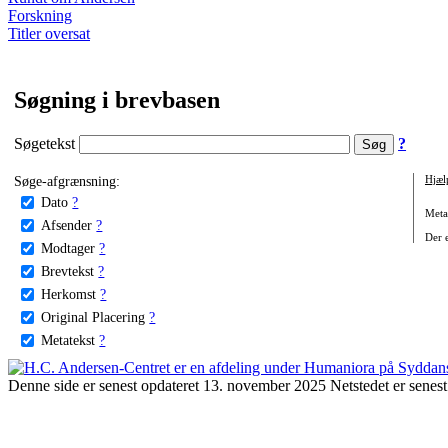
Forskning
Titler oversat
Søgning i brevbasen
Søgetekst
?
Søge-afgrænsning:
Hjæl
Dato
?
Metat
Afsender
?
Der e
Modtager
?
Brevtekst
?
Herkomst
?
Original Placering
?
Metatekst
?
Denne side er senest opdateret 13. november 2025 Netstedet er senest