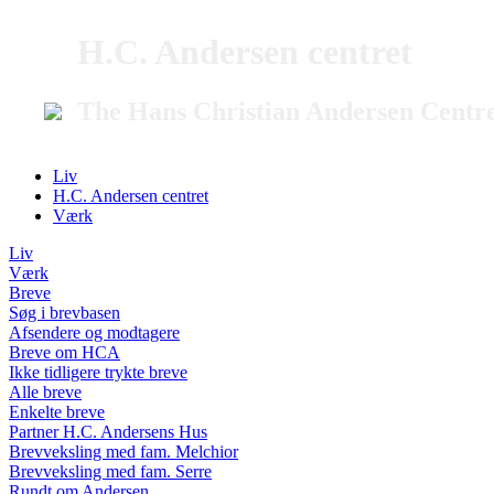
H.C. Andersen centret
The Hans Christian Andersen Centr
Liv
H.C. Andersen centret
Værk
Liv
Værk
Breve
Søg i brevbasen
Afsendere og modtagere
Breve om HCA
Ikke tidligere trykte breve
Alle breve
Enkelte breve
Partner H.C. Andersens Hus
Brevveksling med fam. Melchior
Brevveksling med fam. Serre
Rundt om Andersen