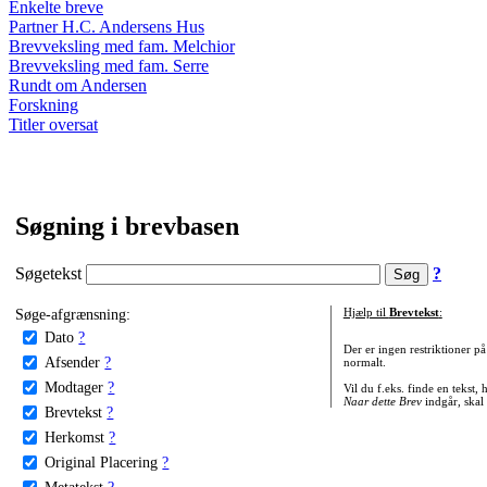
Enkelte breve
Partner H.C. Andersens Hus
Brevveksling med fam. Melchior
Brevveksling med fam. Serre
Rundt om Andersen
Forskning
Titler oversat
Søgning i brevbasen
Søgetekst
?
Søge-afgrænsning:
Hjælp til
Brevtekst
:
Dato
?
Der er ingen restriktioner p
Afsender
?
normalt.
Modtager
?
Vil du f.eks. finde en tekst,
Naar dette Brev
indgår, skal
Brevtekst
?
Herkomst
?
Original Placering
?
Metatekst
?