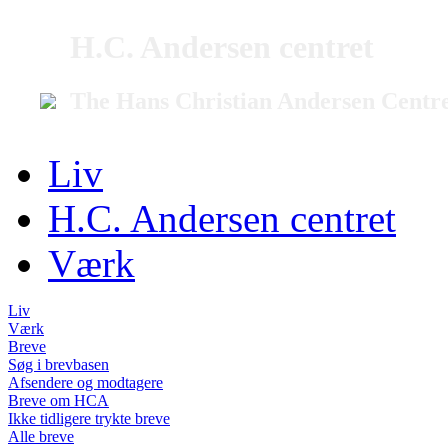
H.C. Andersen centret
The Hans Christian Andersen Centr
Liv
H.C. Andersen centret
Værk
Liv
Værk
Breve
Søg i brevbasen
Afsendere og modtagere
Breve om HCA
Ikke tidligere trykte breve
Alle breve