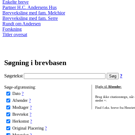
Enkelte breve
Partner H.C. Andersens Hus
Brevveksling med fam. Melchior
Brevveksling med fam. Serre
Rundt om Andersen
Forskning
Titler oversat
Søgning i brevbasen
Søgetekst
?
Søge-afgrænsning:
Hjælp til
Afsender
:
Dato
?
Brug ikke citationstegn, når
Afsender
?
stedet +:
Modtager
?
Find f.eks. breve fra Henrie
Brevtekst
?
Herkomst
?
Original Placering
?
Metatekst
?