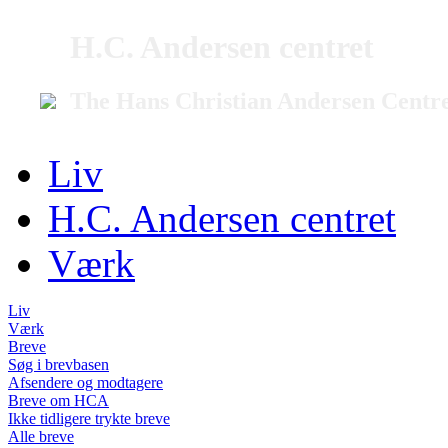
H.C. Andersen centret
The Hans Christian Andersen Centr
Liv
H.C. Andersen centret
Værk
Liv
Værk
Breve
Søg i brevbasen
Afsendere og modtagere
Breve om HCA
Ikke tidligere trykte breve
Alle breve