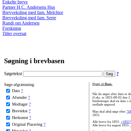
Enkelte breve
Partner H.C. Andersens Hus
Brevveksling med fam. Melchior
Brevveksling med fam. Serre
Rundt om Andersen
Forskning
Titler oversat
Søgning i brevbasen
Søgetekst
?
Søge-afgrænsning:
Hjælp til
Dato
:
Dato
?
Når du søger efter dato er
Afsender
?
(f.eks. er 1855-08-02 den 2
bindestreger skal en dato i c
Modtager
?
undlade søgeord.
Brevtekst
?
Man skal altså søge efter
"18
1855.
Herkomst
?
Alle breve fra 1855:
+1855
Original Placering
?
Alle breve fra august 1855:
Metatekst
?