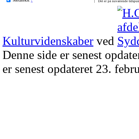
Det er på nuværende tidspun
Kulturvidenskaber
ved
Denne side er senest opdat
er senest opdateret 23. febr