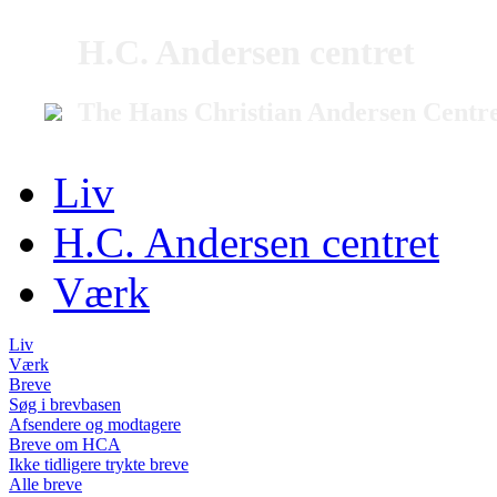
H.C. Andersen centret
The Hans Christian Andersen Centr
Liv
H.C. Andersen centret
Værk
Liv
Værk
Breve
Søg i brevbasen
Afsendere og modtagere
Breve om HCA
Ikke tidligere trykte breve
Alle breve