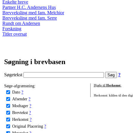
Enkelte breve
Partner H.C. Andersens Hus
Brevveksling med fam. Melchior
Brevveksling med fam. Serre
Rundt om Andersen
Forskning
Titler oversat
Søgning i brevbasen
Søgetekst
?
Søge-afgrænsning:
Hjælp til
Herkomst
:
Dato
?
Herkomst: kilden til den digi
Afsender
?
Modtager
?
Brevtekst
?
Herkomst
?
Original Placering
?
Metatekst
?