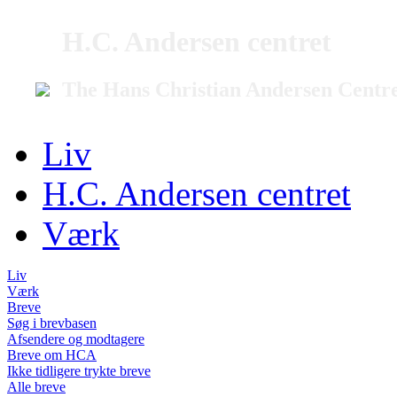
H.C. Andersen centret
The Hans Christian Andersen Centr
Liv
H.C. Andersen centret
Værk
Liv
Værk
Breve
Søg i brevbasen
Afsendere og modtagere
Breve om HCA
Ikke tidligere trykte breve
Alle breve