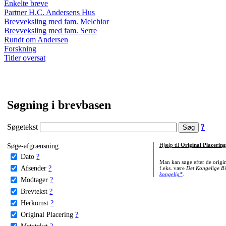
Enkelte breve
Partner H.C. Andersens Hus
Brevveksling med fam. Melchior
Brevveksling med fam. Serre
Rundt om Andersen
Forskning
Titler oversat
Søgning i brevbasen
Søgetekst
?
Søge-afgrænsning:
Hjælp til
Original Placering
Dato
?
Man kan søge efter de origi
Afsender
?
f.eks. være
Det Kongelige Bi
kongelig*
.
Modtager
?
Brevtekst
?
Herkomst
?
Original Placering
?
Metatekst
?