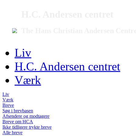
H.C. Andersen centret
The Hans Christian Andersen Centr
Liv
H.C. Andersen centret
Værk
Liv
Værk
Breve
Søg i brevbasen
Afsendere og modtagere
Breve om HCA
Ikke tidligere trykte breve
Alle breve