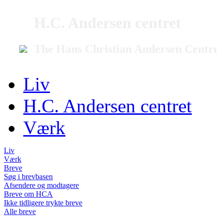
H.C. Andersen centret
The Hans Christian Andersen Centr
Liv
H.C. Andersen centret
Værk
Liv
Værk
Breve
Søg i brevbasen
Afsendere og modtagere
Breve om HCA
Ikke tidligere trykte breve
Alle breve