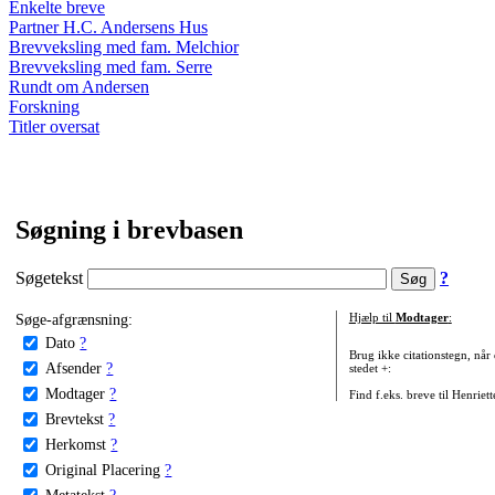
Enkelte breve
Partner H.C. Andersens Hus
Brevveksling med fam. Melchior
Brevveksling med fam. Serre
Rundt om Andersen
Forskning
Titler oversat
Søgning i brevbasen
Søgetekst
?
Søge-afgrænsning:
Hjælp til
Modtager
:
Dato
?
Brug ikke citationstegn, når
Afsender
?
stedet +:
Modtager
?
Find f.eks. breve til Henriet
Brevtekst
?
Herkomst
?
Original Placering
?
Metatekst
?