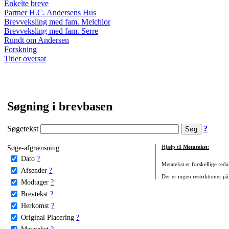
Enkelte breve
Partner H.C. Andersens Hus
Brevveksling med fam. Melchior
Brevveksling med fam. Serre
Rundt om Andersen
Forskning
Titler oversat
Søgning i brevbasen
Søgetekst
?
Søge-afgrænsning:
Hjælp til
Metatekst
:
Dato
?
Metatekst er forskellige reda
Afsender
?
Der er ingen restriktioner på
Modtager
?
Brevtekst
?
Herkomst
?
Original Placering
?
Metatekst
?