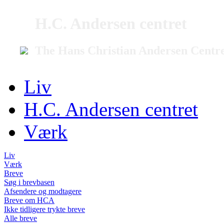
H.C. Andersen centret
The Hans Christian Andersen Centr
Liv
H.C. Andersen centret
Værk
Liv
Værk
Breve
Søg i brevbasen
Afsendere og modtagere
Breve om HCA
Ikke tidligere trykte breve
Alle breve