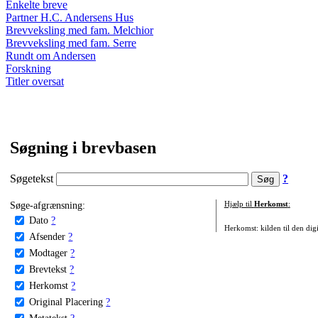
Enkelte breve
Partner H.C. Andersens Hus
Brevveksling med fam. Melchior
Brevveksling med fam. Serre
Rundt om Andersen
Forskning
Titler oversat
Søgning i brevbasen
Søgetekst
?
Søge-afgrænsning:
Hjælp til
Herkomst
:
Dato
?
Herkomst: kilden til den digi
Afsender
?
Modtager
?
Brevtekst
?
Herkomst
?
Original Placering
?
Metatekst
?