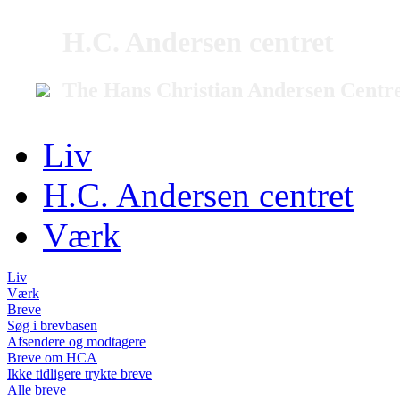
H.C. Andersen centret
The Hans Christian Andersen Centr
Liv
H.C. Andersen centret
Værk
Liv
Værk
Breve
Søg i brevbasen
Afsendere og modtagere
Breve om HCA
Ikke tidligere trykte breve
Alle breve