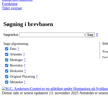
Forskning
Titler oversat
Søgning i brevbasen
Søgetekst
?
Søge-afgrænsning:
Hjæl
Dato
?
Brug 
Afsender
?
Find
Modtager
?
Brevtekst
?
Herkomst
?
Original Placering
?
Metatekst
?
Denne side er senest opdateret 13. november 2025 Netstedet er senest