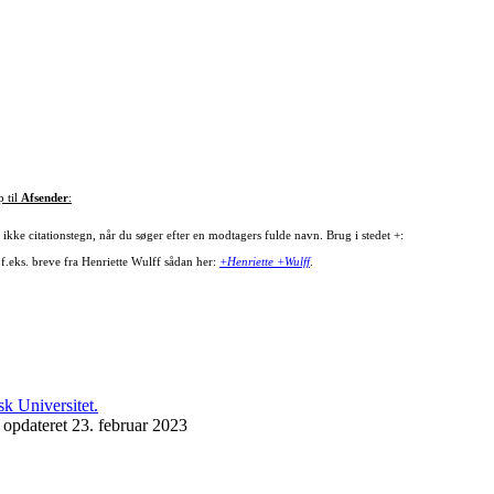
p til
Afsender
:
ikke citationstegn, når du søger efter en modtagers fulde navn. Brug i stedet +:
 f.eks. breve fra Henriette Wulff sådan her:
+Henriette +Wulff
.
 opdateret 23. februar 2023