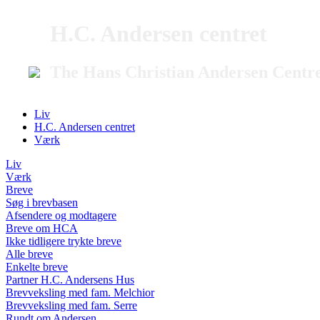
H.C. Andersen centret
The Hans Christian Andersen Centr
Liv
H.C. Andersen centret
Værk
Liv
Værk
Breve
Søg i brevbasen
Afsendere og modtagere
Breve om HCA
Ikke tidligere trykte breve
Alle breve
Enkelte breve
Partner H.C. Andersens Hus
Brevveksling med fam. Melchior
Brevveksling med fam. Serre
Rundt om Andersen