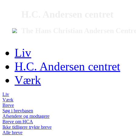
H.C. Andersen centret
The Hans Christian Andersen Centr
Liv
H.C. Andersen centret
Værk
Liv
Værk
Breve
Søg i brevbasen
Afsendere og modtagere
Breve om HCA
Ikke tidligere trykte breve
Alle breve