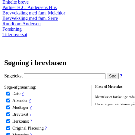
Enkelte breve
Partner H.C. Andersens Hus
Brevveksling med fam. Melchior
Brevveksling med fam. Serre
Rundt om Andersen
Forskning
Titler oversat
Søgning i brevbasen
Søgetekst
?
Søge-afgrænsning:
Hjælp til
Metatekst
:
Dato
?
Metatekst er forskellige reda
Afsender
?
Der er ingen restriktioner på
Modtager
?
Brevtekst
?
Herkomst
?
Original Placering
?
Metatekst
?