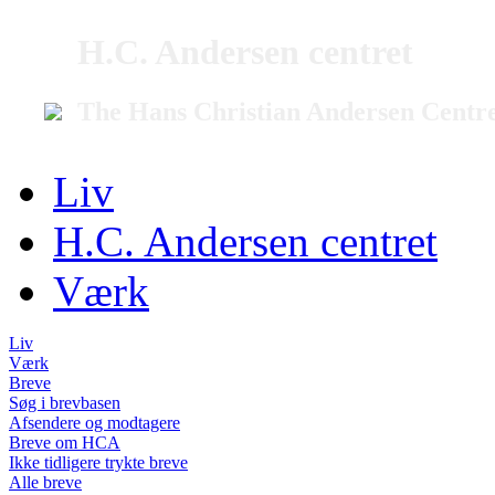
H.C. Andersen centret
The Hans Christian Andersen Centr
Liv
H.C. Andersen centret
Værk
Liv
Værk
Breve
Søg i brevbasen
Afsendere og modtagere
Breve om HCA
Ikke tidligere trykte breve
Alle breve