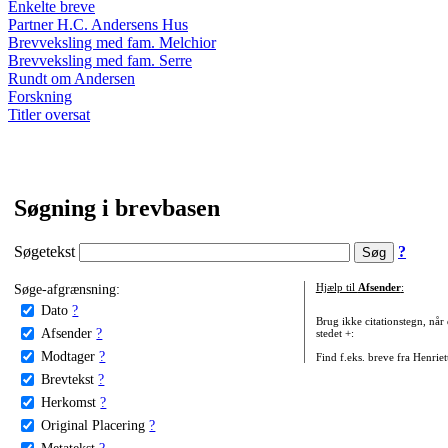
Enkelte breve
Partner H.C. Andersens Hus
Brevveksling med fam. Melchior
Brevveksling med fam. Serre
Rundt om Andersen
Forskning
Titler oversat
Søgning i brevbasen
Søgetekst
?
Søge-afgrænsning:
Hjælp til
Afsender
:
Dato
?
Brug ikke citationstegn, når
Afsender
?
stedet +:
Modtager
?
Find f.eks. breve fra Henrie
Brevtekst
?
Herkomst
?
Original Placering
?
Metatekst
?