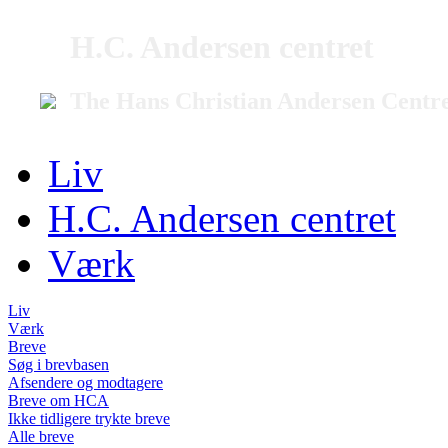
H.C. Andersen centret
The Hans Christian Andersen Centr
Liv
H.C. Andersen centret
Værk
Liv
Værk
Breve
Søg i brevbasen
Afsendere og modtagere
Breve om HCA
Ikke tidligere trykte breve
Alle breve