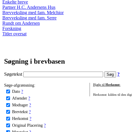
Enkelte breve
Partner H.C. Andersens Hus
Brevveksling med fam. Melchior
Brevveksling med fam. Serre
Rundt om Andersen
Forskning
Titler oversat
Søgning i brevbasen
Søgetekst
?
Søge-afgrænsning:
Hjælp til
Herkomst
:
Dato
?
Herkomst: kilden til den digi
Afsender
?
Modtager
?
Brevtekst
?
Herkomst
?
Original Placering
?
Metatekst
?