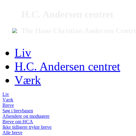
H.C. Andersen centret
The Hans Christian Andersen Centr
Liv
H.C. Andersen centret
Værk
Liv
Værk
Breve
Søg i brevbasen
Afsendere og modtagere
Breve om HCA
Ikke tidligere trykte breve
Alle breve