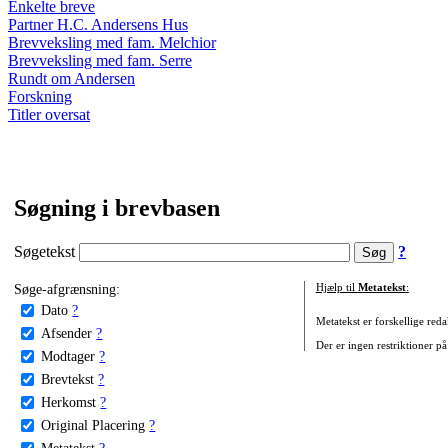
Enkelte breve
Partner H.C. Andersens Hus
Brevveksling med fam. Melchior
Brevveksling med fam. Serre
Rundt om Andersen
Forskning
Titler oversat
Søgning i brevbasen
Søgetekst
?
Søge-afgrænsning:
Hjælp til
Metatekst
:
Dato
?
Metatekst er forskellige reda
Afsender
?
Der er ingen restriktioner på
Modtager
?
Brevtekst
?
Herkomst
?
Original Placering
?
Metatekst
?