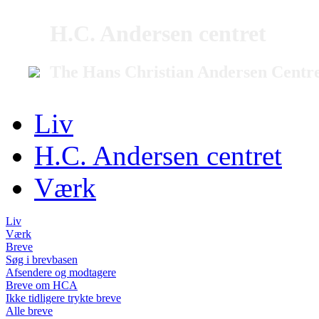
H.C. Andersen centret
The Hans Christian Andersen Centr
Liv
H.C. Andersen centret
Værk
Liv
Værk
Breve
Søg i brevbasen
Afsendere og modtagere
Breve om HCA
Ikke tidligere trykte breve
Alle breve