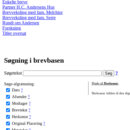
Enkelte breve
Partner H.C. Andersens Hus
Brevveksling med fam. Melchior
Brevveksling med fam. Serre
Rundt om Andersen
Forskning
Titler oversat
Søgning i brevbasen
Søgetekst
?
Søge-afgrænsning:
Hjælp til
Herkomst
:
Dato
?
Herkomst: kilden til den digi
Afsender
?
Modtager
?
Brevtekst
?
Herkomst
?
Original Placering
?
Metatekst
?