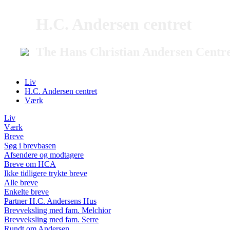
H.C. Andersen centret
The Hans Christian Andersen Centr
Liv
H.C. Andersen centret
Værk
Liv
Værk
Breve
Søg i brevbasen
Afsendere og modtagere
Breve om HCA
Ikke tidligere trykte breve
Alle breve
Enkelte breve
Partner H.C. Andersens Hus
Brevveksling med fam. Melchior
Brevveksling med fam. Serre
Rundt om Andersen