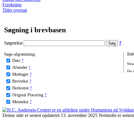
Forskning
Titler oversat
Søgning i brevbasen
Søgetekst
?
Søge-afgrænsning:
Hjæl
Dato
?
Metat
Afsender
?
Der e
Modtager
?
Brevtekst
?
Herkomst
?
Original Placering
?
Metatekst
?
Denne side er senest opdateret 13. november 2025 Netstedet er senest