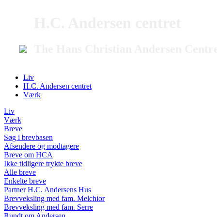
H.C. Andersen centret
The Hans Christian Andersen Centr
Liv
H.C. Andersen centret
Værk
Liv
Værk
Breve
Søg i brevbasen
Afsendere og modtagere
Breve om HCA
Ikke tidligere trykte breve
Alle breve
Enkelte breve
Partner H.C. Andersens Hus
Brevveksling med fam. Melchior
Brevveksling med fam. Serre
Rundt om Andersen