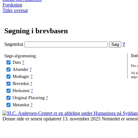
Forskning
Titler oversat
Søgning i brevbasen
Søgetekst
?
Søge-afgrænsning:
Hjæl
Dato
?
Der 
Afsender
?
Vil d
Modtager
?
søge
Brevtekst
?
Herkomst
?
Original Placering
?
Metatekst
?
Denne side er senest opdateret 13. november 2025 Netstedet er senest