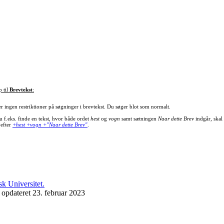
p til
Brevtekst
:
er ingen restriktioner på søgninger i brevtekst. Du søger blot som normalt.
u f.eks. finde en tekst, hvor både ordet
hest
og
vogn
samt sætningen
Naar dette Brev
indgår, skal
 efter
+hest +vogn +"Naar dette Brev"
.
 opdateret 23. februar 2023