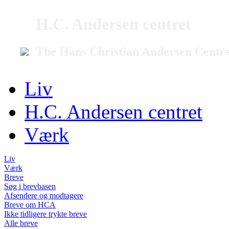
H.C. Andersen centret
The Hans Christian Andersen Centr
Liv
H.C. Andersen centret
Værk
Liv
Værk
Breve
Søg i brevbasen
Afsendere og modtagere
Breve om HCA
Ikke tidligere trykte breve
Alle breve