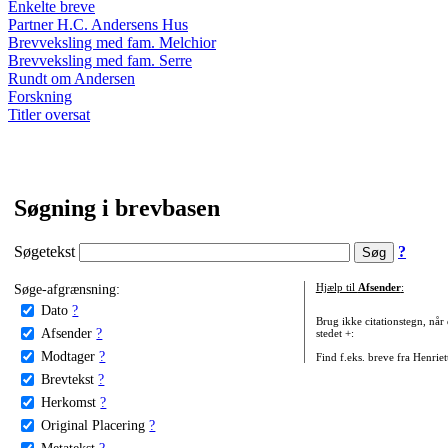
Enkelte breve
Partner H.C. Andersens Hus
Brevveksling med fam. Melchior
Brevveksling med fam. Serre
Rundt om Andersen
Forskning
Titler oversat
Søgning i brevbasen
Søgetekst
?
Søge-afgrænsning:
Hjælp til
Afsender
:
Dato
?
Brug ikke citationstegn, når
Afsender
?
stedet +:
Modtager
?
Find f.eks. breve fra Henrie
Brevtekst
?
Herkomst
?
Original Placering
?
Metatekst
?