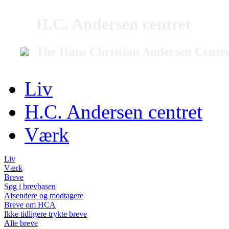
H.C. Andersen centret
The Hans Christian Andersen Centr
Liv
H.C. Andersen centret
Værk
Liv
Værk
Breve
Søg i brevbasen
Afsendere og modtagere
Breve om HCA
Ikke tidligere trykte breve
Alle breve