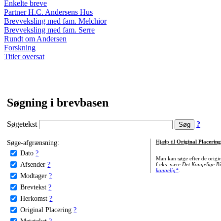
Enkelte breve
Partner H.C. Andersens Hus
Brevveksling med fam. Melchior
Brevveksling med fam. Serre
Rundt om Andersen
Forskning
Titler oversat
Søgning i brevbasen
Søgetekst
?
Søge-afgrænsning:
Hjælp til
Original Placering
Dato
?
Man kan søge efter de origi
Afsender
?
f.eks. være
Det Kongelige Bi
kongelig*
.
Modtager
?
Brevtekst
?
Herkomst
?
Original Placering
?
Metatekst
?