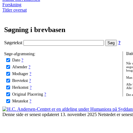
Forskning
Titler oversat
Søgning i brevbasen
Søgetekst
?
Søge-afgrænsning:
Hjæl
Dato
?
Når 
Afsender
?
augu
bruge
Modtager
?
Man 
Brevtekst
?
Alle
Herkomst
?
Alle
Original Placering
?
Det 
Metatekst
?
Denne side er senest opdateret 13. november 2025 Netstedet er senest