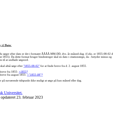
p til
Dato
:
du søger efter dato er det i formatet ÅÅÅÅ-MM-DD, dvs. år-måned-dag. (f.eks. er 1855-08-02 d
st 1855). Da dette format bruger bindestreger skal en dato i citationstegn, da - betyder minus og
s til at undlade søgeord.
skal altså søge efter
"1855-08-02"
for at finde breve fra d. 2. august 1855.
 breve fra 1855:
+1855*
 breve fra august 1855:
+"1855-08"*
er på nuværende tidspunkt ikke muligt at søge på kun måned eller dag.
 opdateret 23. februar 2023