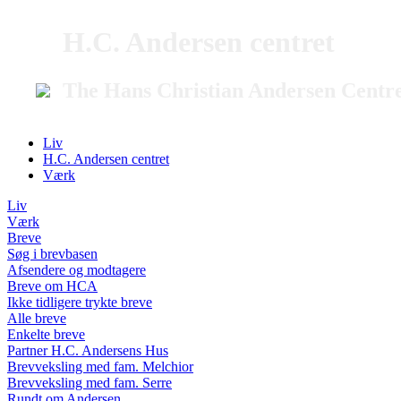
H.C. Andersen centret
The Hans Christian Andersen Centr
Liv
H.C. Andersen centret
Værk
Liv
Værk
Breve
Søg i brevbasen
Afsendere og modtagere
Breve om HCA
Ikke tidligere trykte breve
Alle breve
Enkelte breve
Partner H.C. Andersens Hus
Brevveksling med fam. Melchior
Brevveksling med fam. Serre
Rundt om Andersen