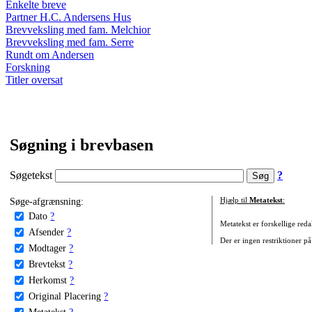
Enkelte breve
Partner H.C. Andersens Hus
Brevveksling med fam. Melchior
Brevveksling med fam. Serre
Rundt om Andersen
Forskning
Titler oversat
Søgning i brevbasen
Søgetekst
?
Søge-afgrænsning:
Hjælp til
Metatekst
:
Dato
?
Metatekst er forskellige reda
Afsender
?
Der er ingen restriktioner på
Modtager
?
Brevtekst
?
Herkomst
?
Original Placering
?
Metatekst
?