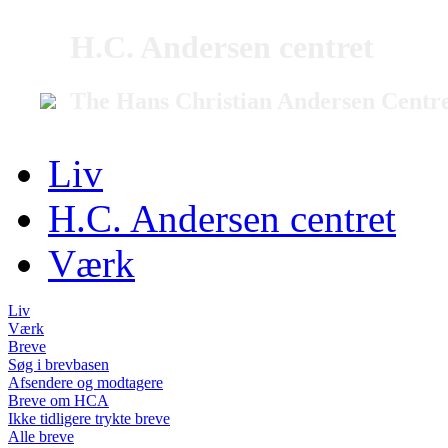
H.C. Andersen centret
The Hans Christian Andersen Centr
Liv
H.C. Andersen centret
Værk
Liv
Værk
Breve
Søg i brevbasen
Afsendere og modtagere
Breve om HCA
Ikke tidligere trykte breve
Alle breve