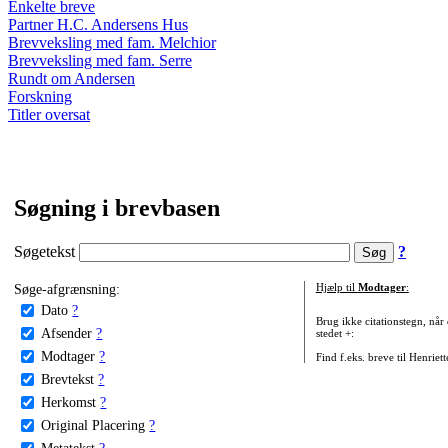
Enkelte breve
Partner H.C. Andersens Hus
Brevveksling med fam. Melchior
Brevveksling med fam. Serre
Rundt om Andersen
Forskning
Titler oversat
Søgning i brevbasen
Søgetekst
?
Søge-afgrænsning:
Hjælp til
Modtager
:
Dato
?
Brug ikke citationstegn, når
Afsender
?
stedet +:
Modtager
?
Find f.eks. breve til Henriet
Brevtekst
?
Herkomst
?
Original Placering
?
Metatekst
?