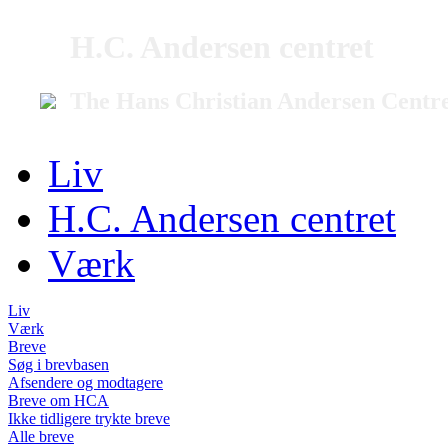
H.C. Andersen centret
The Hans Christian Andersen Centr
Liv
H.C. Andersen centret
Værk
Liv
Værk
Breve
Søg i brevbasen
Afsendere og modtagere
Breve om HCA
Ikke tidligere trykte breve
Alle breve