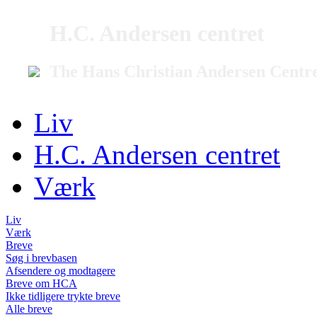
H.C. Andersen centret
The Hans Christian Andersen Centr
Liv
H.C. Andersen centret
Værk
Liv
Værk
Breve
Søg i brevbasen
Afsendere og modtagere
Breve om HCA
Ikke tidligere trykte breve
Alle breve