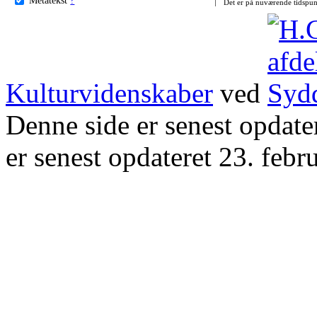
Det er på nuværende tidspun
Kulturvidenskaber
ved
Denne side er senest opdat
er senest opdateret 23. febr