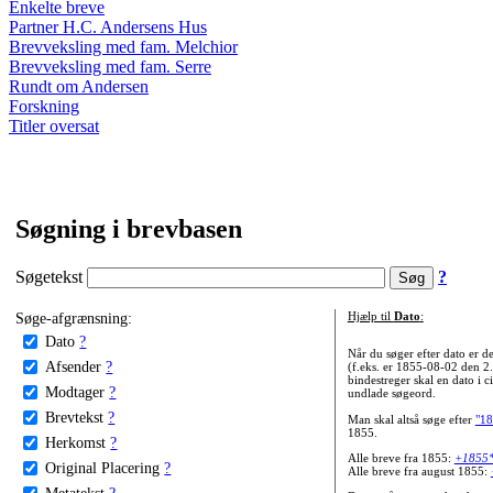
Enkelte breve
Partner H.C. Andersens Hus
Brevveksling med fam. Melchior
Brevveksling med fam. Serre
Rundt om Andersen
Forskning
Titler oversat
Søgning i brevbasen
Søgetekst
?
Søge-afgrænsning:
Hjælp til
Dato
:
Dato
?
Når du søger efter dato er
Afsender
?
(f.eks. er 1855-08-02 den 2
bindestreger skal en dato i c
Modtager
?
undlade søgeord.
Brevtekst
?
Man skal altså søge efter
"18
1855.
Herkomst
?
Alle breve fra 1855:
+1855
Original Placering
?
Alle breve fra august 1855:
Metatekst
?