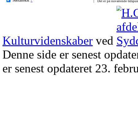
Det er på nuværende tidspun
Kulturvidenskaber
ved
Denne side er senest opdat
er senest opdateret 23. febr