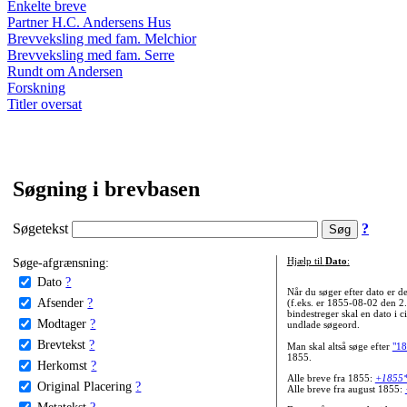
Enkelte breve
Partner H.C. Andersens Hus
Brevveksling med fam. Melchior
Brevveksling med fam. Serre
Rundt om Andersen
Forskning
Titler oversat
Søgning i brevbasen
Søgetekst
?
Søge-afgrænsning:
Hjælp til
Dato
:
Dato
?
Når du søger efter dato er
Afsender
?
(f.eks. er 1855-08-02 den 2
bindestreger skal en dato i c
Modtager
?
undlade søgeord.
Brevtekst
?
Man skal altså søge efter
"18
1855.
Herkomst
?
Alle breve fra 1855:
+1855
Original Placering
?
Alle breve fra august 1855:
Metatekst
?