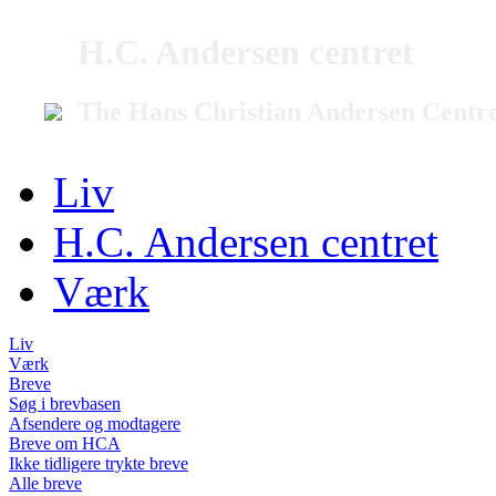
H.C. Andersen centret
The Hans Christian Andersen Centr
Liv
H.C. Andersen centret
Værk
Liv
Værk
Breve
Søg i brevbasen
Afsendere og modtagere
Breve om HCA
Ikke tidligere trykte breve
Alle breve