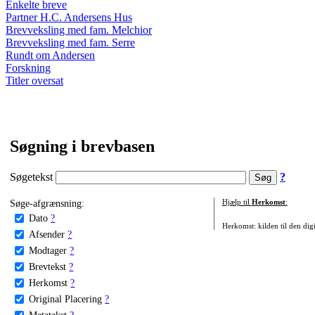
Enkelte breve
Partner H.C. Andersens Hus
Brevveksling med fam. Melchior
Brevveksling med fam. Serre
Rundt om Andersen
Forskning
Titler oversat
Søgning i brevbasen
Søgetekst
?
Søge-afgrænsning:
Hjælp til
Herkomst
:
Dato
?
Herkomst: kilden til den digi
Afsender
?
Modtager
?
Brevtekst
?
Herkomst
?
Original Placering
?
Metatekst
?