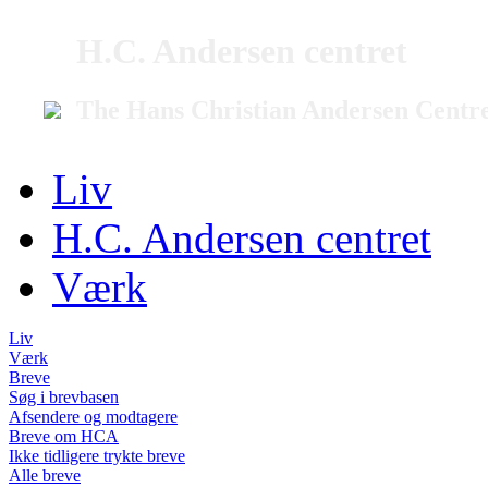
H.C. Andersen centret
The Hans Christian Andersen Centr
Liv
H.C. Andersen centret
Værk
Liv
Værk
Breve
Søg i brevbasen
Afsendere og modtagere
Breve om HCA
Ikke tidligere trykte breve
Alle breve