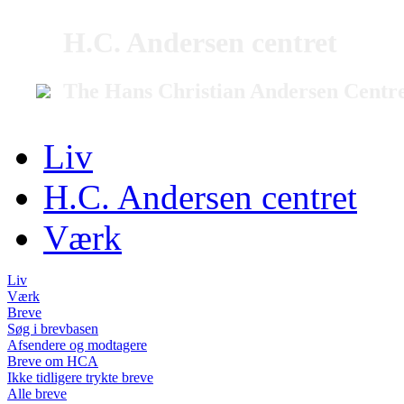
H.C. Andersen centret
The Hans Christian Andersen Centr
Liv
H.C. Andersen centret
Værk
Liv
Værk
Breve
Søg i brevbasen
Afsendere og modtagere
Breve om HCA
Ikke tidligere trykte breve
Alle breve