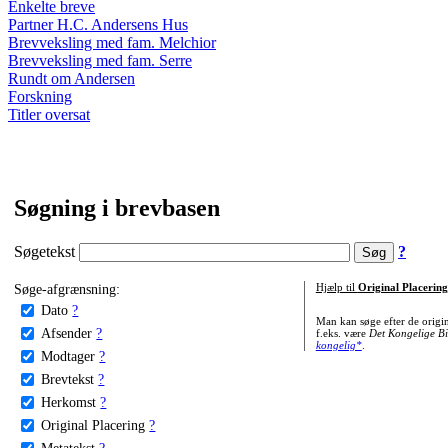
Enkelte breve
Partner H.C. Andersens Hus
Brevveksling med fam. Melchior
Brevveksling med fam. Serre
Rundt om Andersen
Forskning
Titler oversat
Søgning i brevbasen
Søgetekst
?
Søge-afgrænsning:
Hjælp til
Original Placering
Dato
?
Man kan søge efter de origi
Afsender
?
f.eks. være
Det Kongelige Bi
kongelig*
.
Modtager
?
Brevtekst
?
Herkomst
?
Original Placering
?
Metatekst
?