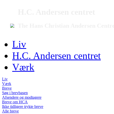
H.C. Andersen centret
The Hans Christian Andersen Centr
Liv
H.C. Andersen centret
Værk
Liv
Værk
Breve
Søg i brevbasen
Afsendere og modtagere
Breve om HCA
Ikke tidligere trykte breve
Alle breve