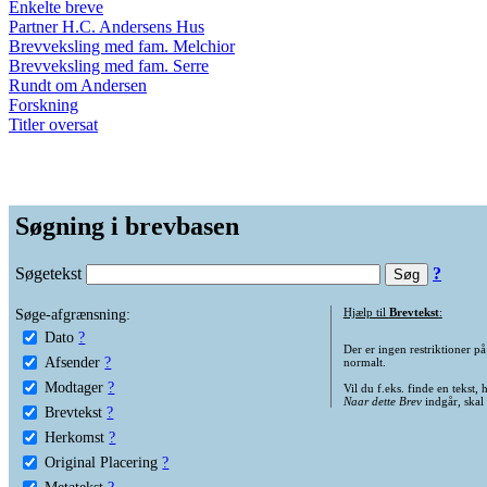
Enkelte breve
Partner H.C. Andersens Hus
Brevveksling med fam. Melchior
Brevveksling med fam. Serre
Rundt om Andersen
Forskning
Titler oversat
Søgning i brevbasen
Søgetekst
?
Søge-afgrænsning:
Hjælp til
Brevtekst
:
Dato
?
Der er ingen restriktioner p
Afsender
?
normalt.
Modtager
?
Vil du f.eks. finde en tekst,
Naar dette Brev
indgår, skal
Brevtekst
?
Herkomst
?
Original Placering
?
Metatekst
?