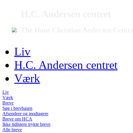
H.C. Andersen centret
The Hans Christian Andersen Centr
Liv
H.C. Andersen centret
Værk
Liv
Værk
Breve
Søg i brevbasen
Afsendere og modtagere
Breve om HCA
Ikke tidligere trykte breve
Alle breve