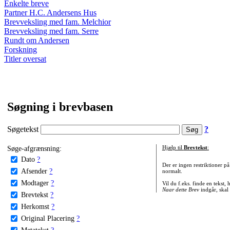
Enkelte breve
Partner H.C. Andersens Hus
Brevveksling med fam. Melchior
Brevveksling med fam. Serre
Rundt om Andersen
Forskning
Titler oversat
Søgning i brevbasen
Søgetekst
?
Søge-afgrænsning:
Hjælp til
Brevtekst
:
Dato
?
Der er ingen restriktioner p
Afsender
?
normalt.
Modtager
?
Vil du f.eks. finde en tekst,
Naar dette Brev
indgår, skal
Brevtekst
?
Herkomst
?
Original Placering
?
Metatekst
?