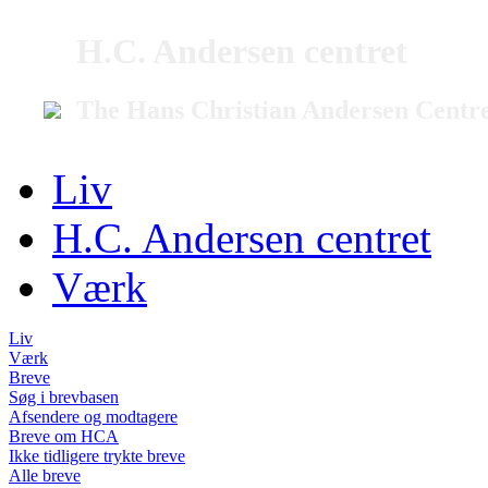
H.C. Andersen centret
The Hans Christian Andersen Centr
Liv
H.C. Andersen centret
Værk
Liv
Værk
Breve
Søg i brevbasen
Afsendere og modtagere
Breve om HCA
Ikke tidligere trykte breve
Alle breve