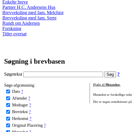
Enkelte breve
Partner H.C. Andersens Hus
Brevveksling med fam. Melchior
Brevveksling med fam. Serre
Rundt om Andersen
Forskning
Titler oversat
Søgning i brevbasen
Søgetekst
?
Søge-afgrænsning:
Hjælp til
Metatekst
:
Dato
?
Metatekst er forskellige reda
Afsender
?
Der er ingen restriktioner på
Modtager
?
Brevtekst
?
Herkomst
?
Original Placering
?
Metatekst
?