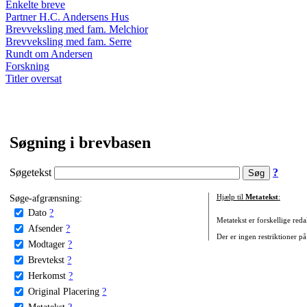
Enkelte breve
Partner H.C. Andersens Hus
Brevveksling med fam. Melchior
Brevveksling med fam. Serre
Rundt om Andersen
Forskning
Titler oversat
Søgning i brevbasen
Søgetekst
?
Søge-afgrænsning:
Hjælp til
Metatekst
:
Dato
?
Metatekst er forskellige reda
Afsender
?
Der er ingen restriktioner på
Modtager
?
Brevtekst
?
Herkomst
?
Original Placering
?
Metatekst
?