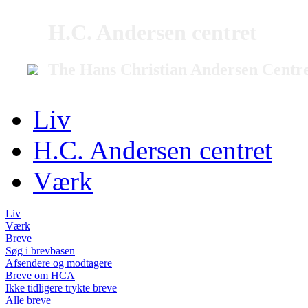
H.C. Andersen centret
The Hans Christian Andersen Centr
Liv
H.C. Andersen centret
Værk
Liv
Værk
Breve
Søg i brevbasen
Afsendere og modtagere
Breve om HCA
Ikke tidligere trykte breve
Alle breve