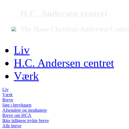
H.C. Andersen centret
The Hans Christian Andersen Centr
Liv
H.C. Andersen centret
Værk
Liv
Værk
Breve
Søg i brevbasen
Afsendere og modtagere
Breve om HCA
Ikke tidligere trykte breve
Alle breve