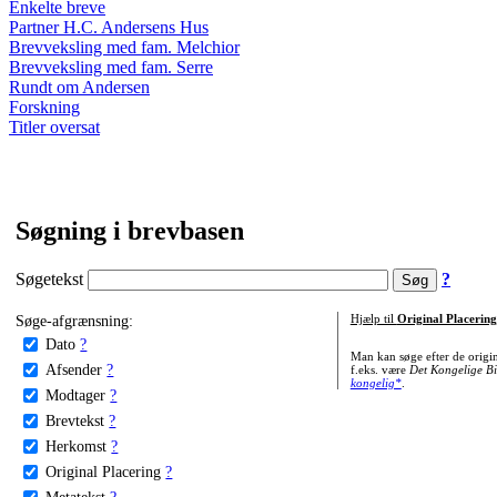
Enkelte breve
Partner H.C. Andersens Hus
Brevveksling med fam. Melchior
Brevveksling med fam. Serre
Rundt om Andersen
Forskning
Titler oversat
Søgning i brevbasen
Søgetekst
?
Søge-afgrænsning:
Hjælp til
Original Placering
Dato
?
Man kan søge efter de origi
Afsender
?
f.eks. være
Det Kongelige Bi
kongelig*
.
Modtager
?
Brevtekst
?
Herkomst
?
Original Placering
?
Metatekst
?