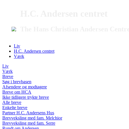
H.C. Andersen centret
The Hans Christian Andersen Centr
Liv
H.C. Andersen centret
Værk
Liv
Værk
Breve
Søg i brevbasen
Afsendere og modtagere
Breve om HCA
Ikke tidligere trykte breve
Alle breve
Enkelte breve
Partner H.C. Andersens Hus
Brevveksling med fam. Melchior
Brevveksling med fam. Serre
Rundt om Andersen