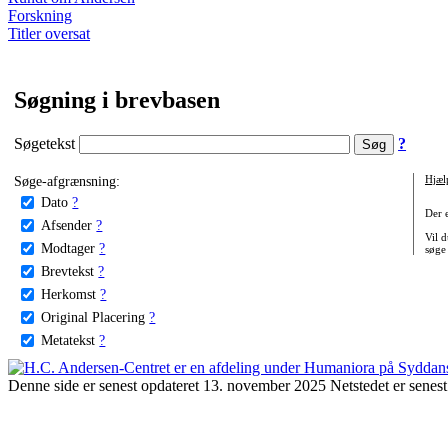
Forskning
Titler oversat
Søgning i brevbasen
Søgetekst
?
Søge-afgrænsning:
Hjæl
Dato
?
Der 
Afsender
?
Vil d
Modtager
?
søge
Brevtekst
?
Herkomst
?
Original Placering
?
Metatekst
?
Denne side er senest opdateret 13. november 2025 Netstedet er senest