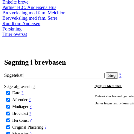
Enkelte breve
Partner H.C. Andersens Hus
Brevveksling med fam. Melchior
Brevveksling med fam. Serre
Rundt om Andersen
Forskning
Titler oversat
Søgning i brevbasen
Søgetekst
?
Søge-afgrænsning:
Hjælp til
Metatekst
:
Dato
?
Metatekst er forskellige reda
Afsender
?
Der er ingen restriktioner på
Modtager
?
Brevtekst
?
Herkomst
?
Original Placering
?
Metatekst
?