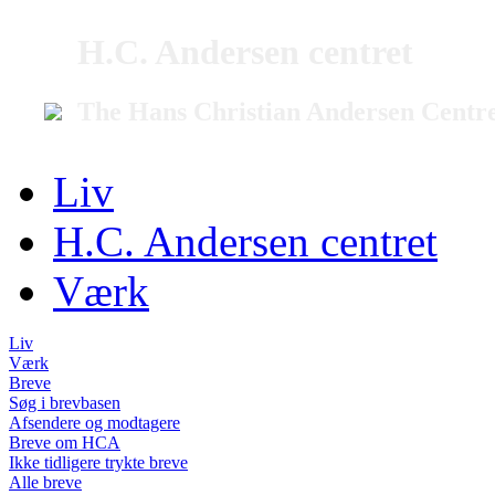
H.C. Andersen centret
The Hans Christian Andersen Centr
Liv
H.C. Andersen centret
Værk
Liv
Værk
Breve
Søg i brevbasen
Afsendere og modtagere
Breve om HCA
Ikke tidligere trykte breve
Alle breve