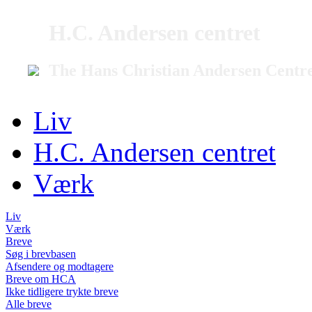
H.C. Andersen centret
The Hans Christian Andersen Centr
Liv
H.C. Andersen centret
Værk
Liv
Værk
Breve
Søg i brevbasen
Afsendere og modtagere
Breve om HCA
Ikke tidligere trykte breve
Alle breve