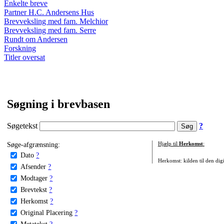
Enkelte breve
Partner H.C. Andersens Hus
Brevveksling med fam. Melchior
Brevveksling med fam. Serre
Rundt om Andersen
Forskning
Titler oversat
Søgning i brevbasen
Søgetekst
?
Søge-afgrænsning:
Hjælp til
Herkomst
:
Dato
?
Herkomst: kilden til den digi
Afsender
?
Modtager
?
Brevtekst
?
Herkomst
?
Original Placering
?
Metatekst
?